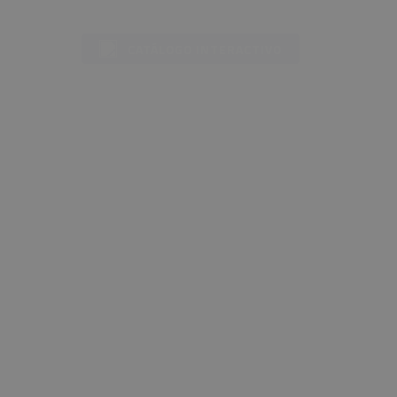
NTACTO
CATÁLOGO INTERACTIVO
icación e
ansporte