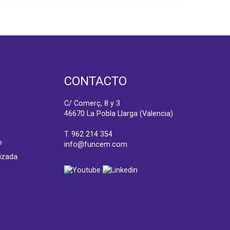
CONTACTO
C/ Comerç, 8 y 3
46670 La Pobla Llarga (Valencia)
T.
962 214 354
o
info@funcem.com
izada