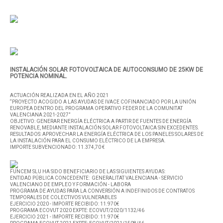
INSTALACIÓN SOLAR FOTOVOLTAICA DE AUTOCONSUMO DE 25KW DE
POTENCIA NOMINAL.
ACTUACIÓN REALIZADA EN EL AÑO 2021
“PROYECTO ACOGIDO A LAS AYUDAS DE IVACE COFINANCIADO POR LA UNIÓN
EUROPEA DENTRO DEL PROGRAMA OPERATIVO FEDER DE LA COMUNITAT
VALENCIANA 2021-2027”
OBJETIVO: GENERAR ENERGÍA ELÉCTRICA A PARTIR DE FUENTES DE ENERGÍA
RENOVABLE, MEDIANTE INSTALACIÓN SOLAR FOTOVOLTAICA SIN EXCEDENTES.
RESULTADOS: APROVECHAR LA ENERGÍA ELÉCTRICA DE LOS PANELES SOLARES DE
LA INSTALACIÓN PARA EL CONSUMO ELÉCTRICO DE LA EMPRESA.
IMPORTE SUBVENCIONADO: 11.374,70 €
FUNCEM SLU HA SIDO BENEFICIARIO DE LAS SIGUIENTES AYUDAS:
ENTIDAD PÚBLICA CONCEDENTE: GENERALITAT VALENCIANA - SERVICIO
VALENCIANO DE EMPLEO Y FORMACIÓN - LABORA
PROGRAMA DE AYUDAS PARA LA CONVERSIÓN A INDEFINIDOS DE CONTRATOS
TEMPORALES DE COLECTIVOS VULNERABLES
EJERCICIO 2020 - IMPORTE RECIBIDO: 11.970€
PROGRAMA ECOVUT 2020 EXPTE: ECOVUT/2020/1132/46
EJERCICIO 2021 - IMPORTE RECIBIDO: 11.970€