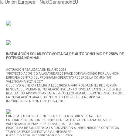
INSTALACIÓN SOLAR FOTOVOLTAICA DE AUTOCONSUMO DE 25KW DE
POTENCIA NOMINAL.
ACTUACIÓN REALIZADA EN EL AÑO 2021
“PROYECTO ACOGIDO A LAS AYUDAS DE IVACE COFINANCIADO POR LA UNIÓN
EUROPEA DENTRO DEL PROGRAMA OPERATIVO FEDER DE LA COMUNITAT
VALENCIANA 2021-2027”
OBJETIVO: GENERAR ENERGÍA ELÉCTRICA A PARTIR DE FUENTES DE ENERGÍA
RENOVABLE, MEDIANTE INSTALACIÓN SOLAR FOTOVOLTAICA SIN EXCEDENTES.
RESULTADOS: APROVECHAR LA ENERGÍA ELÉCTRICA DE LOS PANELES SOLARES DE
LA INSTALACIÓN PARA EL CONSUMO ELÉCTRICO DE LA EMPRESA.
IMPORTE SUBVENCIONADO: 11.374,70 €
FUNCEM SLU HA SIDO BENEFICIARIO DE LAS SIGUIENTES AYUDAS:
ENTIDAD PÚBLICA CONCEDENTE: GENERALITAT VALENCIANA - SERVICIO
VALENCIANO DE EMPLEO Y FORMACIÓN - LABORA
PROGRAMA DE AYUDAS PARA LA CONVERSIÓN A INDEFINIDOS DE CONTRATOS
TEMPORALES DE COLECTIVOS VULNERABLES
EJERCICIO 2020 - IMPORTE RECIBIDO: 11.970€