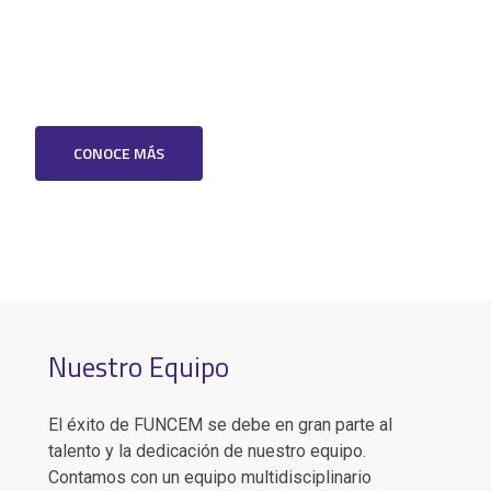
ofrecer soluciones que no solo cumplan, sino que
superen sus expectativas. Nuestra filosofía se basa en
tres pilares fundamentales:
CONOCE MÁS
Nuestro Equipo
El éxito de FUNCEM se debe en gran parte al
talento y la dedicación de nuestro equipo.
Contamos con un equipo multidisciplinario